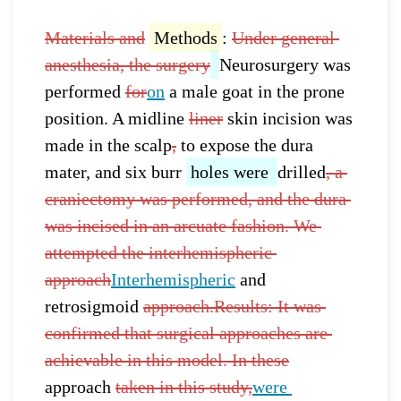
Materials and
Methods
: 
Under general 
anesthesia, the surgery
Neurosurgery
was
performed
for
on
 a male goat in the prone 
position. A midline 
liner
 skin incision was 
made in the scalp
,
 to expose the dura 
mater, and six burr 
holes were 
drilled
, a 
craniectomy was performed, and the dura 
was incised in an arcuate fashion. We 
attempted the interhemispheric 
approach
Interhemispheric
 and 
retrosigmoid 
approach.Results: It was 
confirmed that surgical approaches are 
achievable in this model. In these
approach 
taken in this study,
were 