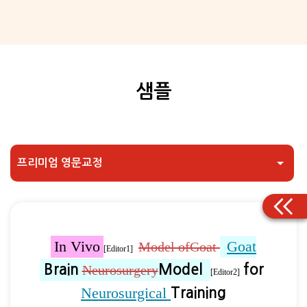
샘플
In Vivo
Goat
Model ofGoat 
[Editor1] 
Brain
Model
for
Neurosurgery
[Editor2]
Neurosurgical 
Training