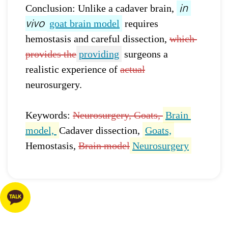
Conclusion: Unlike a cadaver brain, 
in 
goat brain model
 requires 
vivo
hemostasis and careful dissection, 
which 
provides the
providing
 surgeons a 
realistic experience of 
actual
neurosurgery.
Keywords: 
Neurosurgery, Goats, 
Brain 
model, 
Cadaver dissection, 
Goats,
Hemostasis, 
Brain model
Neurosurgery