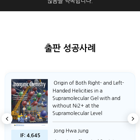
않음을 약속합니다.
출판 성공사례
Origin of Both Right- and Left-
Handed Helicities in a
Supramolecular Gel with and
without Ni2+ at the
Supramolecular Level
Jong Hwa Jung
IF: 4.645