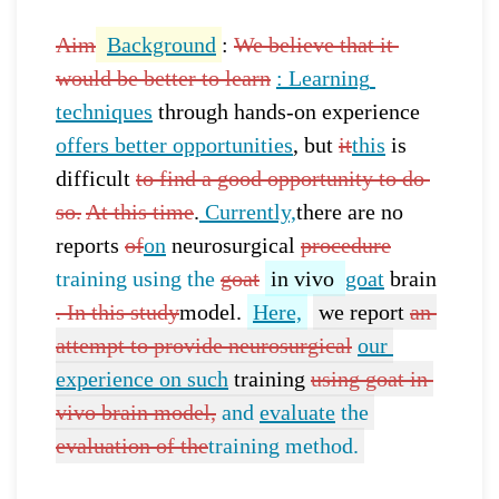
Aim
Background
: 
We believe that it 
would be better to learn
: Learning 
techniques
 through hands-on experience 
offers better opportunities
, but 
it
this
 is 
difficult 
to find a good opportunity to do 
so.
At this time
.
 Currently,
there are no 
reports 
of
on
 neurosurgical 
procedure
training using the
goat
in vivo 
goat
 brain
. In this study
model.
Here,
we report 
an 
attempt to provide neurosurgical
our 
experience on such
 training 
using goat in 
vivo brain model,
and 
evaluate
 the 
evaluation of the
training method.