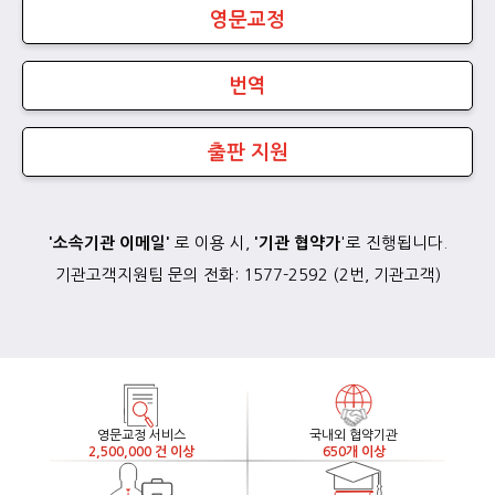
영문교정
번역
출판 지원
로 이용 시
,
'
로 진행됩니다
.
'
소속기관 이메일
'
'
기관
협약가
기관고객지원팀 문의 전화
: 1577-2592
(
2
번
,
기관고객
)
영문교정 서비스
국내외 협약기관
2,500,000 건 이상
650개 이상