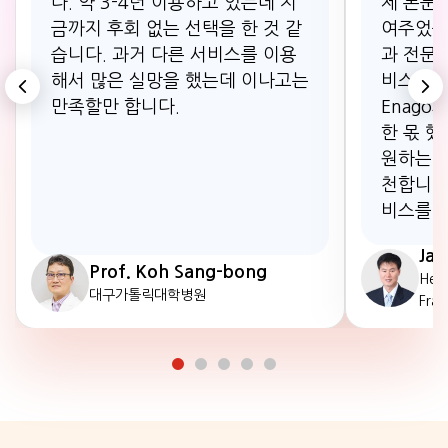
다. 약 3-4년 이용하고 있는데 지
제 논문 
금까지 후회 없는 선택을 한 것 같
여주었습
습니다. 과거 다른 서비스를 이용
과 전문
해서 많은 실망을 했는데 이나고는
비스팀의
만족할만 합니다.
Enago
한 몫 했
원하는 분
천합니다.
비스를 
Ja
Prof. Koh Sang-bong
Hea
대구가톨릭대학병원
Fran