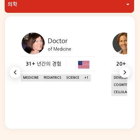
Doctor
of Medicine
년간의 경험
년간의
31+
20+
MEDICINE
PEDIATRICS
SCIENCE
+
1
DEVELOPMENTAL
COGNITIVE NEU
CELLULAR NEUR