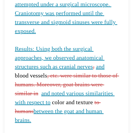
attempted under a surgical microscope. 
Craniotomy was performed until the 
transverse and sigmoid sinuses were fully 
exposed.
Results: Using both the surgical 
approaches, we observed anatomical 
structures such as cranial nerves
,
and
blood vessels
, etc. were similar to those of 
humans. Moreover, goat brains were 
similar in
and noted various similarities 
with respect to
 color and texture 
to 
humans
between the goat and human 
brains.